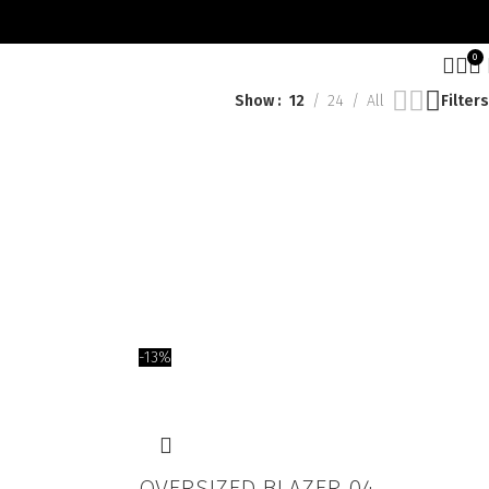
0
Show
12
24
All
Filters
-13%
OVERSIZED BLAZER 04