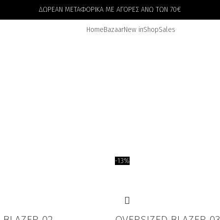
ΔΩΡΕΑΝ ΜΕΤΑΦΟΡΙΚΑ ΜΕ ΑΓΟΡΕΣ ΑΝΩ ΤΩΝ 70€
Home
Bazaar
New in
Shop
Sales
-13%
 BLAZER 02
OVERSIZED BLAZER 03