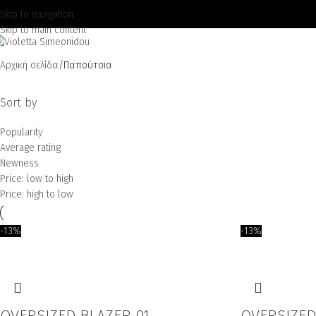
Skip to navigation
Skip to main content
Αρχική σελίδα
Παπούτσια
Sort by
Popularity
Average rating
Newness
Price: low to high
Price: high to low
-13%
-13%
OVERSIZED BLAZER 01
OVERSIZED