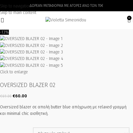
Skip to navigation
ΔΩΡΕΑΝ ΜΕΤΑΦΟΡΙΚΑ ΜΕ ΑΓΟΡΕΣ ΑΝΩ ΤΩΝ 70€
Skip to main content
0
-13%
Click to enlarge
OVERSIZED BLAZER 02
€
60.00
€
69.00
Oversized blazer σε απαλή butter blue απόχρωση με relaxed γραμμή
και minimal chic αισθητική.