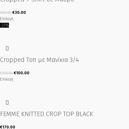
€
30.00
€
60.00
Επιλογή
-33%
Cropped Τοπ με Μανίκια 3/4
€
100.00
€
150.00
Επιλογή
FEMME KNITTED CROP TOP BLACK
€
170.00