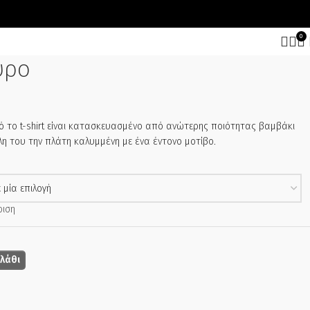
0
ύρο
ό το t-shirt είναι κατασκευασμένο από ανώτερης ποιότητας βαμβάκι
λη του την πλάτη καλυμμένη με ένα έντονο μοτίβο.
ριση
λάθι