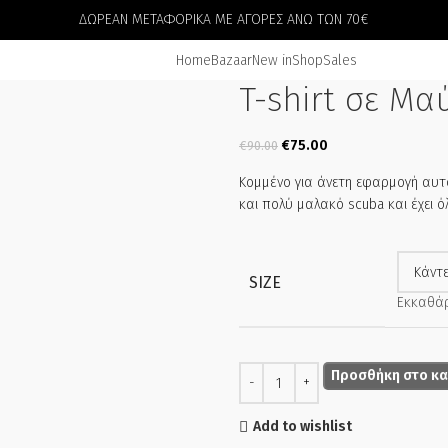
ΔΩΡΕΑΝ ΜΕΤΑΦΟΡΙΚΑ ΜΕ ΑΓΟΡΕΣ ΑΝΩ ΤΩΝ 70€
Home
Bazaar
New in
Shop
Sales
T-shirt σε Μα
€
75.00
€
90.00
Κομμένο για άνετη εφαρμογή αυτ
και πολύ μαλακό scuba και έχει ό
SIZE
Εκκαθά
Προσθήκη στο κα
Add to wishlist