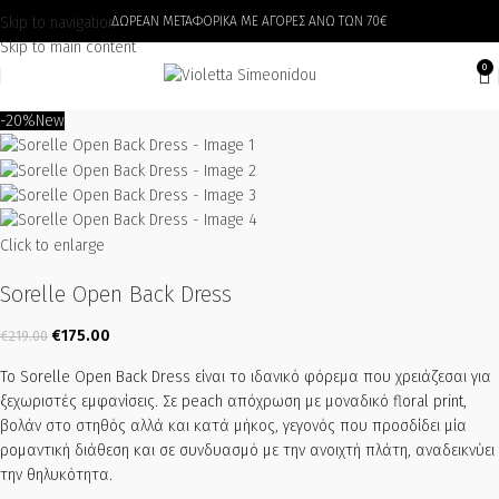
Skip to navigation
ΔΩΡΕΑΝ ΜΕΤΑΦΟΡΙΚΑ ΜΕ ΑΓΟΡΕΣ ΑΝΩ ΤΩΝ 70€
Skip to main content
0
-20%
New
Click to enlarge
Sorelle Open Back Dress
€
175.00
€
219.00
Το Sorelle Open Back Dress είναι το ιδανικό φόρεμα που χρειάζεσαι για
ξεχωριστές εμφανίσεις. Σε peach απόχρωση με μοναδικό floral print,
βολάν στο στηθός αλλά και κατά μήκος, γεγονός που προσδίδει μία
ρομαντική διάθεση και σε συνδυασμό με την ανοιχτή πλάτη, αναδεικνύει
την θηλυκότητα.