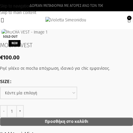
Skip to navigation
ΔΩΡΕΑΝ ΜΕΤΑΦΟΡΙΚΑ ΜΕ ΑΓΟΡΕΣ ΑΝΩ ΤΩΝ 70€
Skip to main content
0
Click to enlarge
SOLD OUT
NEW
MOCHA VEST
€
100.00
Ριγέ γιλέκο σε mocha απόχρωση, ιδανικό για chic εμφανίσεις.
SIZE
Προσθήκη στο καλάθι