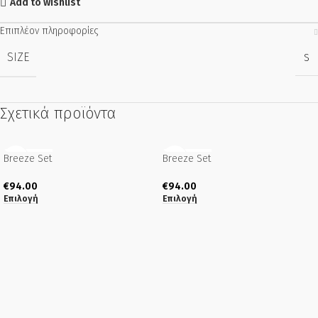
Add to wishlist
Επιπλέον πληροφορίες
SIZE
S
Σχετικά προϊόντα
Breeze Set
SOLD OUT
Breeze Set
SOLD OUT
€
94.00
€
94.00
Επιλογή
Επιλογή