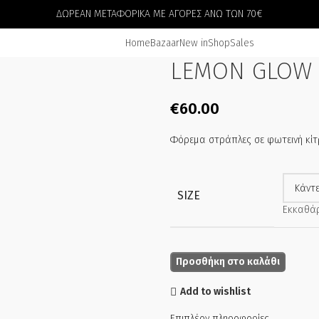
ΔΩΡΕΑΝ ΜΕΤΑΦΟΡΙΚΑ ΜΕ ΑΓΟΡΕΣ ΑΝΩ ΤΩΝ 70€
Home
Bazaar
New in
Shop
Sales
LEMON GLOW
€
60.00
Φόρεμα στράπλες σε φωτεινή κίτ
SIZE
Εκκαθά
Προσθήκη στο καλάθι
Add to wishlist
Επιπλέον πληροφορίες