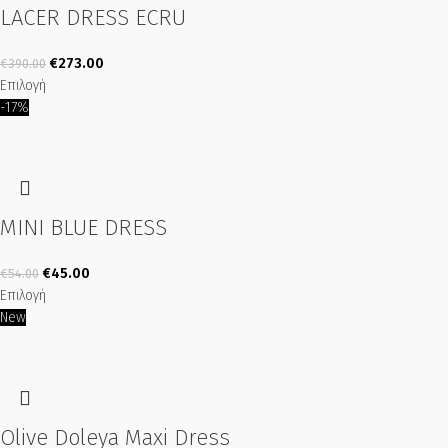
LACER DRESS ECRU
€
273.00
€
390.00
Επιλογή
-17%
MINI BLUE DRESS
€
45.00
€
54.00
Επιλογή
New
Olive Doleya Maxi Dress