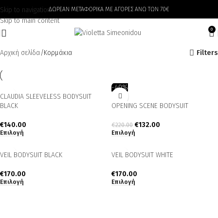
Skip to navigation
ΔΩΡΕΑΝ ΜΕΤΑΦΟΡΙΚΑ ΜΕ ΑΓΟΡΕΣ ΑΝΩ ΤΩΝ 70€
Skip to main content
0
Αρχική σελίδα
Kορμάκια
Filters
-40%
CLAUDIA SLEEVELESS BODYSUIT
BLACK
OPENING SCENE BODYSUIT
€
140.00
€
132.00
€
220.00
Επιλογή
Επιλογή
VEIL BODYSUIT BLACK
VEIL BODYSUIT WHITE
€
170.00
€
170.00
Επιλογή
Επιλογή